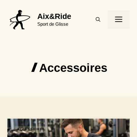
Aller
au
Aix&Ride
Men
contenu
Sport de Glisse
Accessoires
ACCESSOIRES